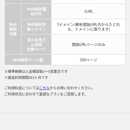
Web解析開
1URL
始URL
Web
Web解析対
5ドメイン(解析開始URL内からたどれ
解析
象ドメイン
る、ドメインに限ります)
対象
見た目改ざ
ん検知
開始URLページのみ
対象ページ
Web解析ページ数
100ページ
※標準納期は入金確認後3～5営業日です
※最低利用期間は3ヶ月です
ご利用料金については
こちら
からお問い合わせください。
ご利用状況に合わせて最適なプランをご提案します。