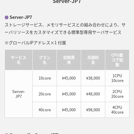
Server-JP7
●
Server-JP7
ストレージサービス、メモリサービスとの組み合わせにより、サ
ーバリソースをカスタマイズできる標準型専用サーバサービス
※グローバルIPアドレス×1 付属
CPU数
サービス
プラン
初期費
月額料
コア総
名
名
用
金
数
1CPU
10core
¥45,000
¥38,000
10core
Server-
2CPU
20core
¥45,000
¥48,000
JP7
20core
4CPU
40core
¥45,000
¥98,000
40core