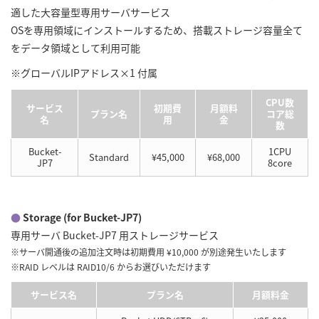
適した大容量型専用サーバサービス
OSを専用領域にインストールするため、搭載ストレージ容量全て
をデータ領域として利用可能
※グローバルIPアドレス×1 付属
CPU数
サービス
初期費
月額料
プラン名
コア総
名
用
金
数
Bucket-
1CPU
Standard
¥45,000
¥68,000
JP7
8core
●
Storage (for Bucket-JP7)
専用サーバ Bucket-JP7 用ストレージサービス
※サーバ開通後の追加注文時は初期費用 ¥10,000 が別途発生いたします
※RAID レベルは RAID10/6 からお選びいただけます
サービス名
プラン名
月額料金