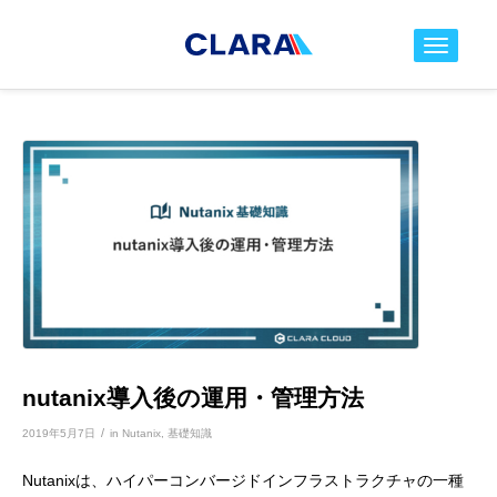
toggle nav
nutanix導入後の運用・管理方法
/
2019年5月7日
in
Nutanix
,
基礎知識
Nutanixは、ハイパーコンバージドインフラストラクチャの一種