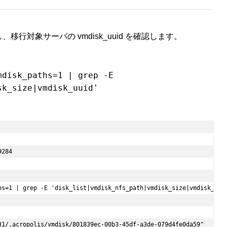
し、移行対象サーバの vmdisk_uuid を確認します。
mdisk_paths=1 | grep -E
sk_size|vmdisk_uuid'
284

hs=1 | grep -E 'disk_list|vmdisk_nfs_path|vmdisk_size|vmdisk_uuid
31/.acropolis/vmdisk/801839ec-00b3-45df-a3de-079d4fe0da59"
