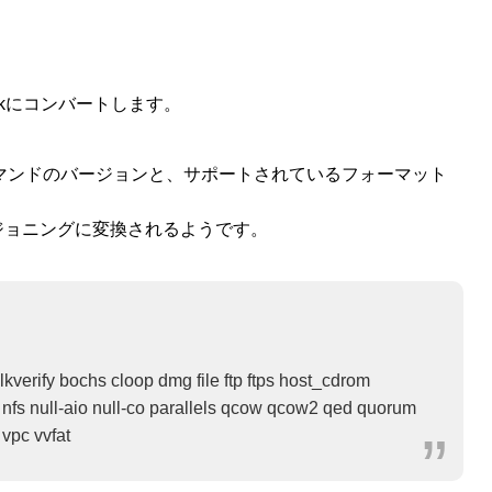
mdkにコンバートします。
g コマンドのバージョンと、サポートされているフォーマット
ジョニングに変換されるようです。
kverify bochs cloop dmg file ftp ftps host_cdrom
bd nfs null-aio null-co parallels qcow qcow2 qed quorum
vpc vvfat