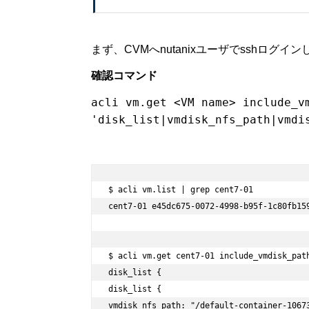
まず、CVMへnutanixユーザでsshログイン
確認コマンド
acli vm.get <VM name> include_v
'disk_list|vmdisk_nfs_path|vmdi
$ acli vm.list | grep cent7-01

cent7-01 e45dc675-0072-4998-b95f-1c80fb159
$ acli vm.get cent7-01 include_vmdisk_pat
disk_list {

disk_list {

vmdisk_nfs_path: "/default-container-1067