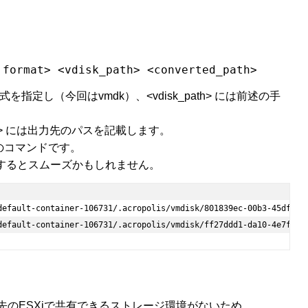
 format> <vdisk_path> <converted_path>
たい形式を指定し（今回はvmdk）、<vdisk_path> には前述の手
ath> には出力先のパスを記載します。
た際のコマンドです。
力するとスムーズかもしれません。
default-container-106731/.acropolis/vmdisk/801839ec-00b3-45df-a3d
default-container-106731/.acropolis/vmdisk/ff27ddd1-da10-4e7f-9c
行先のESXiで共有できるストレージ環境がないため、