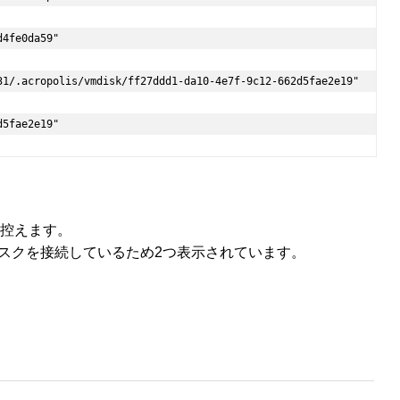
4fe0da59"

31/.acropolis/vmdisk/ff27ddd1-da10-4e7f-9c12-662d5fae2e19"

d5fae2e19"
値を控えます。
スクを接続しているため2つ表示されています。