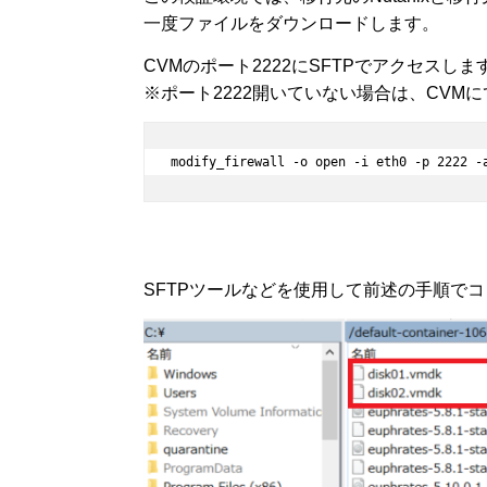
一度ファイルをダウンロードします。
CVMのポート2222にSFTPでアクセスしま
※ポート2222開いていない場合は、CVM
SFTPツールなどを使用して前述の手順でコ