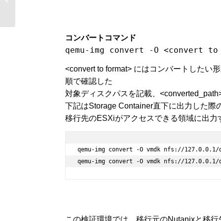
読んだよ！
コンバートコマンド
qemu-img convert -O <convert to
<convert to format> にはコンバートし
順で確認した
対象ディスクパスを記載、<converted_p
下記はStorage Container直下に出力し
移行先のESXiがアクセスできる領域に出
qemu-img convert -O vmdk nfs://127.0.0.1/
qemu-img convert -O vmdk nfs://127.0.0.1/
この検証環境では、移行元のNutanixと移