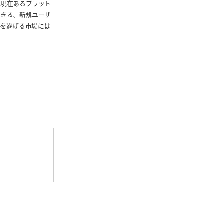
。現在あるプラット
できる。新規ユーザ
長を遂げる市場には