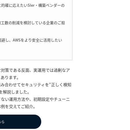
的確に応えたいSIer・構築ベンダーの
用工数の削減を検討している企業のご担
避し、AWSをより安全に活用したい
な対策である反面、実運用では過剰なア
々あります。
組み合わせてセキュリティを“正しく検知
を解説しました。
さない運用方法や、初期設定やチューニ
体例を交えてご紹介。
ちら