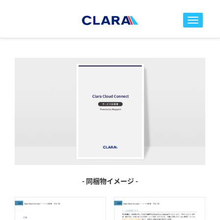
toggle nav
- 同梱物イメージ -