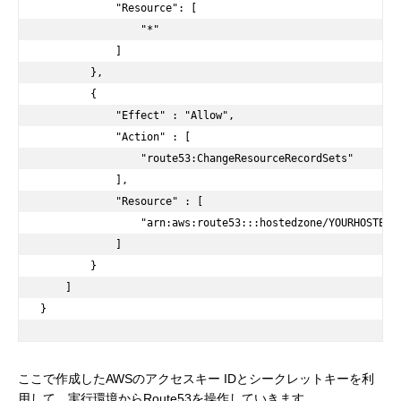
            "Resource": [

                "*"

            ]

        },

        {

            "Effect" : "Allow",

            "Action" : [

                "route53:ChangeResourceRecordSets"

            ],

            "Resource" : [

                "arn:aws:route53:::hostedzone/YOURHOSTEDZO
            ]

        }

    ]

}
ここで作成したAWSのアクセスキー IDとシークレットキーを利
用して、実行環境からRoute53を操作していきます。