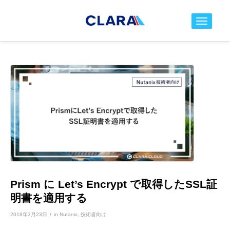
toggle nav
Prism に Let’s Encrypt で取得したSSL証
明書を適用する
/
2018年3月23日
in
Nutanix
,
技術者向け