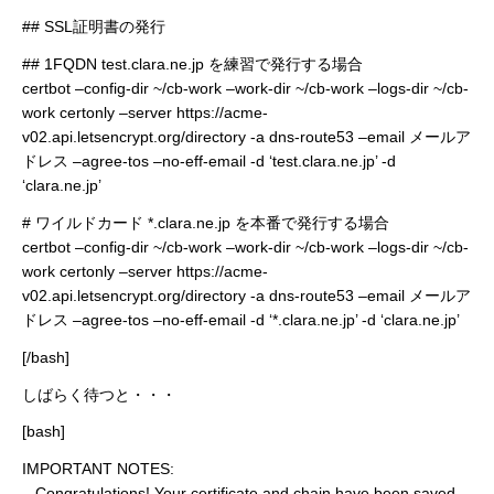
## SSL証明書の発行
## 1FQDN test.clara.ne.jp を練習で発行する場合
certbot –config-dir ~/cb-work –work-dir ~/cb-work –logs-dir ~/cb-
work certonly –server https://acme-
v02.api.letsencrypt.org/directory -a dns-route53 –email メールア
ドレス –agree-tos –no-eff-email -d ‘test.clara.ne.jp’ -d
‘clara.ne.jp’
# ワイルドカード *.clara.ne.jp を本番で発行する場合
certbot –config-dir ~/cb-work –work-dir ~/cb-work –logs-dir ~/cb-
work certonly –server https://acme-
v02.api.letsencrypt.org/directory -a dns-route53 –email メールア
ドレス –agree-tos –no-eff-email -d ‘*.clara.ne.jp’ -d ‘clara.ne.jp’
[/bash]
しばらく待つと・・・
[bash]
IMPORTANT NOTES:
– Congratulations! Your certificate and chain have been saved