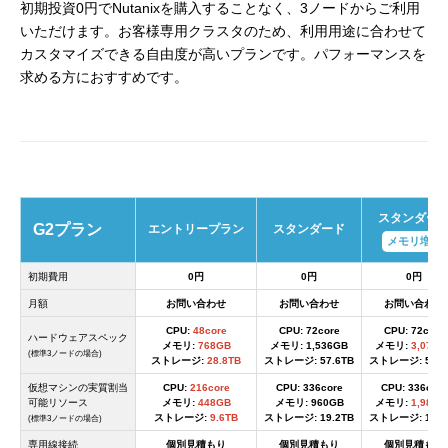
初期投資0円でNutanixを購入することなく、3ノードからご利用
いただけます。お客様専用クラスタのため、利用用途に合わせて
カスタマイズできる自由度が高いプランです。パフォーマンスを
求める方におすすめです。
スタンダー
G2プラン
エントリープラン
スタンダード
メモリ増量
初期費用
0円
0円
0円
月額
お問い合わせ
お問い合わせ
お問い合わせ
CPU:
48core
CPU: 72core
CPU: 72core
ハードウェアスペック
メモリ:
768GB
メモリ: 1,536GB
メモリ:
3,072G
(標準3ノードの場合)
ストレージ:
28.8TB
ストレージ: 57.6TB
ストレージ: 57.6
仮想マシンの実質割当
CPU:
216core
CPU: 336core
CPU: 336core
可能リソース
メモリ:
448GB
メモリ: 960GB
メモリ:
1,984G
ストレージ:
9.6TB
ストレージ: 19.2TB
ストレージ: 19.2
(標準3ノードの場合)
専用線接続
個別見積もり
個別見積もり
個別見積もり