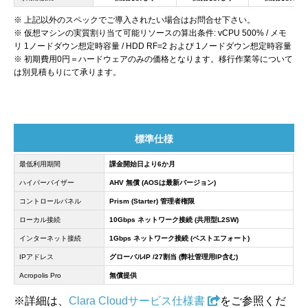
※ 上記以外のスペックでご導入されたい場合はお問合せ下さい。
※ 仮想マシンの実質割り当て可能リソースの算出条件: vCPU 500% / メモ
リ 1ノードダウン想定時容量 / HDD RF=2 および 1ノードダウン想定時容量
※ 初期費用0円＝ハードウェアのみの価格となります。移行作業等について
は別見積もりにて承ります。
標準仕様
最低利用期間
課金開始日より6か月
ハイパーバイザー
AHV 無償 (AOSは最新バージョン)
コントロールパネル
Prism (Starter) 管理者権限
ローカル接続
10Gbps ネットワーク接続 (共用型L2SW)
インターネット接続
1Gbps ネットワーク接続 (ベストエフォート)
IPアドレス
グローバルIP /27割当 (弊社管理用IP含む)
Acropolis Pro
無償提供
※詳細は、
Clara Cloudサービス仕様書
をご参照くだ